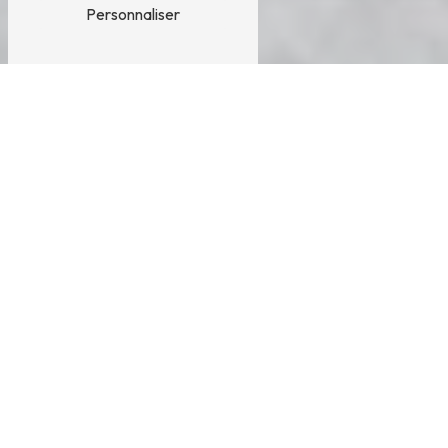
Personnaliser
Habillage sous toiture près de
Bourg-Saint-Maurice
HABILLAGE SOUS TOITURE À BOURG-
SAINT-MAURICE
L'habillage sous toiture est une étape importante
dans la construction ou la rénovation d'une
habitation à Bourg-Saint-Maurice. Cela concerne
la mise en place de matériaux spécifiques pour
protéger la toiture et assurer son esthétique. SARL